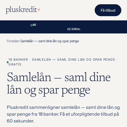
Spring
+
pluskredit
til
Få tilbud
indhold
40
danskere sammenlignede lån de sidste 24 timer
Gns. besparelse:
22.500 kr.
Forsiden
Samlelån — saml dine lån og spar penge
18 BANKER · SAMLELåN — SAML DINE LåN OG SPAR PENGE ·
GRATIS
Samlelån — saml dine
lån og spar penge
Pluskredit sammenligner samlelån — saml dine lån og
spar penge fra 18 banker. Få et uforpligtende tilbud på
60 sekunder.