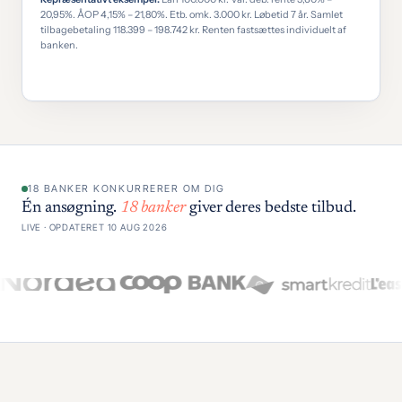
20,95%. ÅOP 4,15% – 21,80%. Etb. omk. 3.000 kr. Løbetid 7 år. Samlet
tilbagebetaling 118.399 – 198.742 kr. Renten fastsættes individuelt af
banken.
18 BANKER KONKURRERER OM DIG
Én ansøgning.
18 banker
giver deres bedste tilbud.
LIVE · OPDATERET 10 AUG 2026