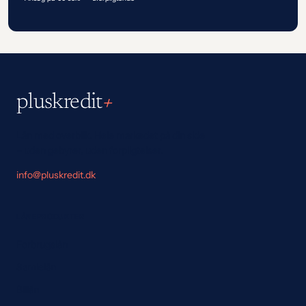
pluskredit
+
Lån med overblik. Hele markedet på din side
– uden gebyrer, uden forpligtelser.
info@pluskredit.dk
LÅNEPRODUKTER
Forbrugslån
Samlelån
Billån