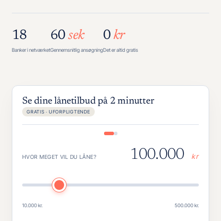
18
60
sek
0
kr
Banker i netværket
Gennemsnitlig ansøgning
Det er altid gratis
Se dine lånetilbud på 2 minutter
GRATIS · UFORPLIGTENDE
100.000
kr
HVOR MEGET VIL DU LÅNE?
10.000 kr.
500.000 kr.