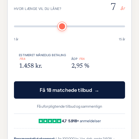
7
år
HVOR LÆNGE VIL DU LÅNE?
1 år
15 år
ESTIMERET MÅNEDLIG BETALING
FRA
ÅOP
FRA
1.458 kr.
2,95 %
Få 18 matchede tilbud
Få uforpligtende tilbud og sammenlign
4,7
·
5.918+
anmeldelser
Repræsentativt eksempel:
Lån 100.000 kr. Var. deb. rente 3,60% –