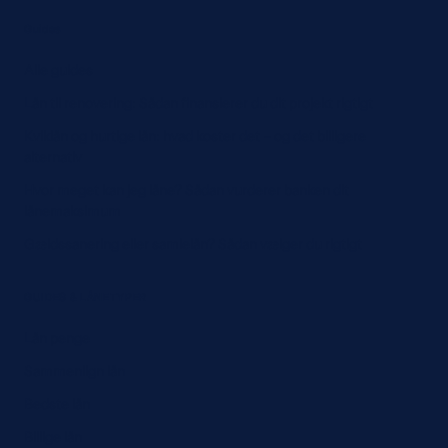
Guides
Alle guides
Lån til renovering: Sådan finansierer du dit projekt rigtigt
Kviklån og hurtige lån: hvad koster det – og det billigere
alternativ
Hvor meget kan jeg låne? Sådan vurderer banken dit
lånemaksimum
Gældssanering eller samlelån? Sådan vælger du rigtigt
GUIDES & LÅNETYPER
Lån penge
Sammenlign lån
Bedste lån
Billige lån