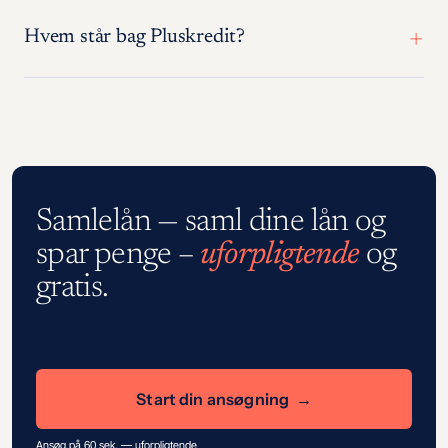
Hvem står bag Pluskredit?
Samlelån — saml dine lån og
spar penge –
uforpligtende
og
gratis.
Start din ansøgning
Ansøg på 60 sek. — uforpligtende