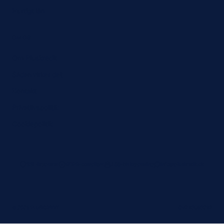
Hurtigt lån
OM OS
Om Pluskredit
Sådan virker det
Kontakt
Privatlivspolitik
Cookiepolitik
SSL-krypteret
GDPR-compliant
256-bit kryptering
info@pluskredit.dk
© 2026 PLUSKREDIT
CVR 43963287