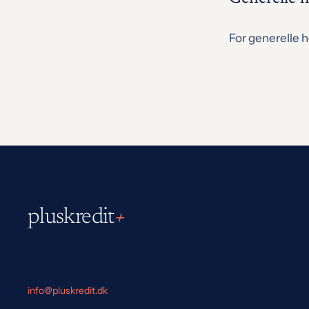
For generelle h
LÅNEPROD
pluskredit
+
Forbrugsl
Lån med overblik. Hele markedet på din side
Samlelån
– uden gebyrer, uden forpligtelser.
Billån
info@pluskredit.dk