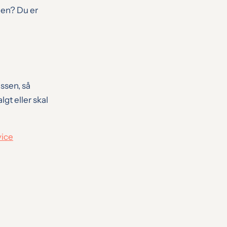
nen? Du er
ssen, så
gt eller skal
ice