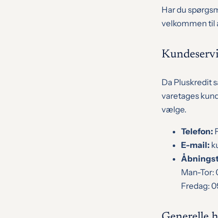
Har du spørgsmå
velkommen til 
Kundeservi
Da Pluskredit
varetages kund
vælge.
Telefon:
F
E-mail:
k
Åbningst
Man-Tor: 
Fredag: 0
Generelle 