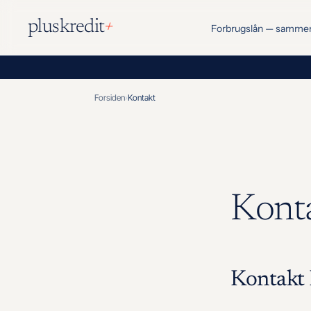
Spring
+
til
pluskredit
Forbrugslån — sammenli
indhold
Forsiden
Kontakt
Kont
Kontakt 