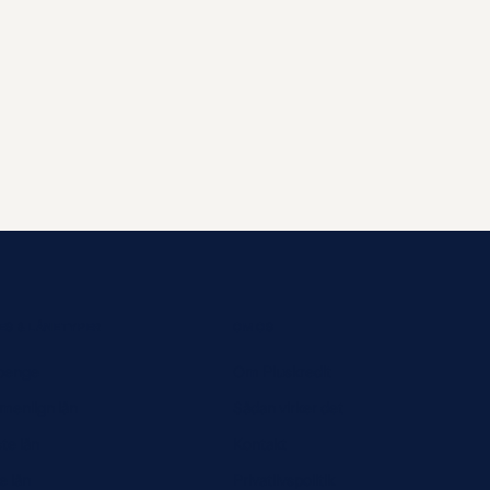
ES & LÅNETYPER
OM OS
penge
Om Pluskredit
enlign lån
Sådan virker det
te lån
Kontakt
ge lån
Privatlivspolitik