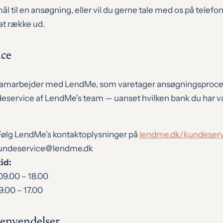
l til en ansøgning, eller vil du gerne tale med os på telefo
at række ud.
ce
 samarbejder med LendMe, som varetager ansøgningsproce
eservice af LendMe’s team — uanset hvilken bank du har val
ølg LendMe’s kontaktoplysninger på
lendme.dk/kundeserv
undeservice@lendme.dk
id:
09.00 – 18.00
9.00 – 17.00
henvendelser