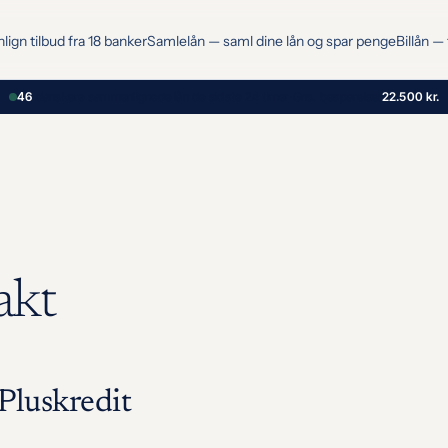
gn tilbud fra 18 banker
Samlelån — saml dine lån og spar penge
Billån — 
46
danskere sammenlignede lån de sidste 24 timer
·
Gns. besparelse:
22.500 kr.
akt
Pluskredit