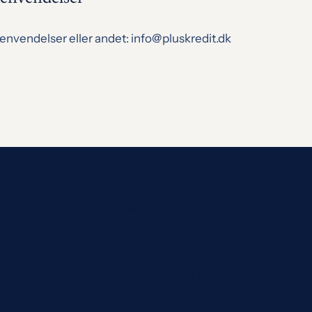
envendelser eller andet: info@pluskredit.dk
UKTER
Guides
GUID
ån
Alle guides
Lån 
Lån til renovering: Sådan
Samm
finansierer du dit projekt rigtigt
Beds
Kviklån og hurtige lån: hvad
Billi