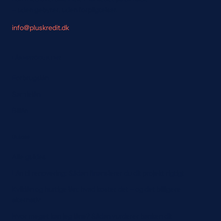
– uden gebyrer, uden forpligtelser.
info@pluskredit.dk
LÅNEPRODUKTER
Forbrugslån
Samlelån
Billån
Guides
Alle guides
Lån til renovering: Sådan finansierer du dit projekt rigtigt
Kviklån og hurtige lån: hvad koster det – og det billigere
alternativ
Hvor meget kan jeg låne? Sådan vurderer banken dit