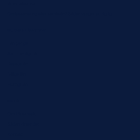
lånemaksimum
Gældssanering eller samlelån? Sådan vælger du rigtigt
GUIDES & LÅNETYPER
Lån penge
Sammenlign lån
Bedste lån
Billige lån
Hurtigt lån
OM OS
Om Pluskredit
Sådan virker det
Kontakt