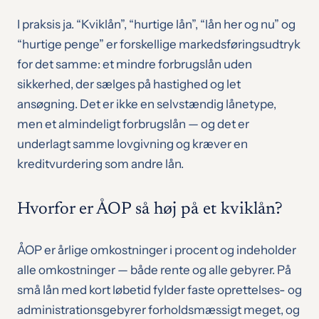
I praksis ja. “Kviklån”, “hurtige lån”, “lån her og nu” og
“hurtige penge” er forskellige markedsføringsudtryk
for det samme: et mindre forbrugslån uden
sikkerhed, der sælges på hastighed og let
ansøgning. Det er ikke en selvstændig lånetype,
men et almindeligt forbrugslån — og det er
underlagt samme lovgivning og kræver en
kreditvurdering som andre lån.
Hvorfor er ÅOP så høj på et kviklån?
ÅOP er årlige omkostninger i procent og indeholder
alle omkostninger — både rente og alle gebyrer. På
små lån med kort løbetid fylder faste oprettelses- og
administrationsgebyrer forholdsmæssigt meget, og