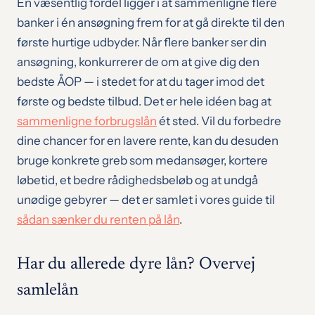
En væsentlig fordel ligger i at sammenligne flere
banker i én ansøgning frem for at gå direkte til den
første hurtige udbyder. Når flere banker ser din
ansøgning, konkurrerer de om at give dig den
bedste ÅOP — i stedet for at du tager imod det
første og bedste tilbud. Det er hele idéen bag at
sammenligne forbrugslån
ét sted. Vil du forbedre
dine chancer for en lavere rente, kan du desuden
bruge konkrete greb som medansøger, kortere
løbetid, et bedre rådighedsbeløb og at undgå
unødige gebyrer — det er samlet i vores guide til
sådan sænker du renten på lån
.
Har du allerede dyre lån? Overvej
samlelån