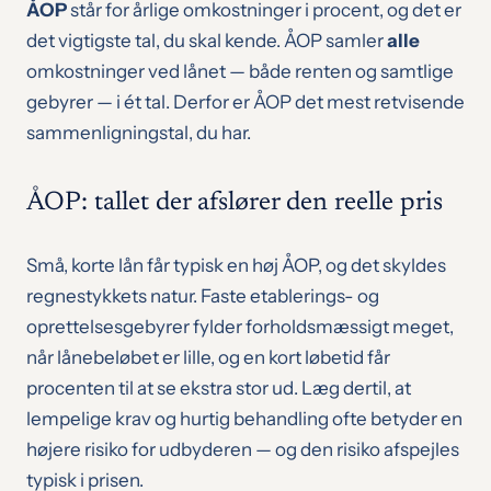
ÅOP
står for årlige omkostninger i procent, og det er
det vigtigste tal, du skal kende. ÅOP samler
alle
omkostninger ved lånet — både renten og samtlige
gebyrer — i ét tal. Derfor er ÅOP det mest retvisende
sammenligningstal, du har.
ÅOP: tallet der afslører den reelle pris
Små, korte lån får typisk en høj ÅOP, og det skyldes
regnestykkets natur. Faste etablerings- og
oprettelsesgebyrer fylder forholdsmæssigt meget,
når lånebeløbet er lille, og en kort løbetid får
procenten til at se ekstra stor ud. Læg dertil, at
lempelige krav og hurtig behandling ofte betyder en
højere risiko for udbyderen — og den risiko afspejles
typisk i prisen.