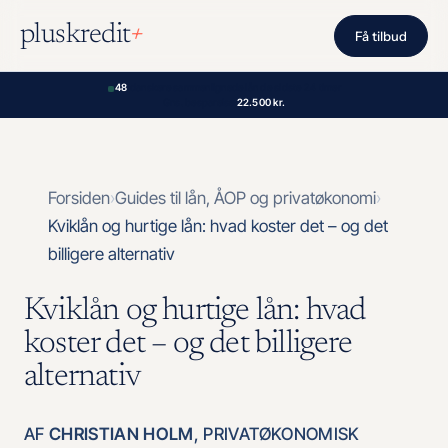
Spring
+
pluskredit
til
Få tilbud
indhold
48
danskere sammenlignede lån de sidste 24 timer
Gns. besparelse:
22.500 kr.
Forsiden
Guides til lån, ÅOP og privatøkonomi
Kviklån og hurtige lån: hvad koster det – og det
billigere alternativ
Kviklån og hurtige lån: hvad
koster det – og det billigere
alternativ
AF
CHRISTIAN HOLM
, PRIVATØKONOMISK