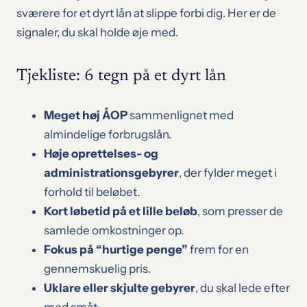
sværere for et dyrt lån at slippe forbi dig. Her er de
signaler, du skal holde øje med.
Tjekliste: 6 tegn på et dyrt lån
Meget høj ÅOP
sammenlignet med
almindelige forbrugslån.
Høje oprettelses- og
administrationsgebyrer
, der fylder meget i
forhold til beløbet.
Kort løbetid på et lille beløb
, som presser de
samlede omkostninger op.
Fokus på “hurtige penge”
frem for en
gennemskuelig pris.
Uklare eller skjulte gebyrer
, du skal lede efter
med småt.