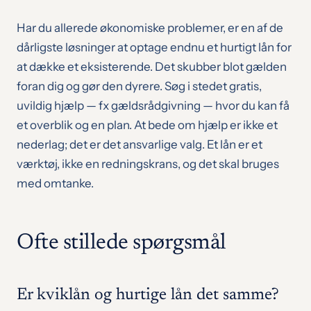
Har du allerede økonomiske problemer, er en af de
dårligste løsninger at optage endnu et hurtigt lån for
at dække et eksisterende. Det skubber blot gælden
foran dig og gør den dyrere. Søg i stedet gratis,
uvildig hjælp — fx gældsrådgivning — hvor du kan få
et overblik og en plan. At bede om hjælp er ikke et
nederlag; det er det ansvarlige valg. Et lån er et
værktøj, ikke en redningskrans, og det skal bruges
med omtanke.
Ofte stillede spørgsmål
Er kviklån og hurtige lån det samme?