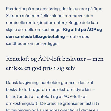
Pas derfor på markedsføring, der fokuserer på “kun
X kr. om måneden” eller alene fremhæver den
nominelle rente (debitorrenten). Begge dele kan
skjule de reelle omkostninger.
Kig altid på ÅOP og
den samlede tilbagebetaling
— det er der,
sandheden om prisen ligger.
Renteloft og ÅOP-loft beskytter — men
er ikke en god pris i sig selv
Dansk lovgivning indeholder grænser, der skal
beskytte forbrugeren mod ekstremt dyre lån —
blandt andet et renteloft og et ÅOP-loft (et
omkostningsloft). De præcise grænser er fastsat i
lovgivningen og kan ændres over tid, så det er en