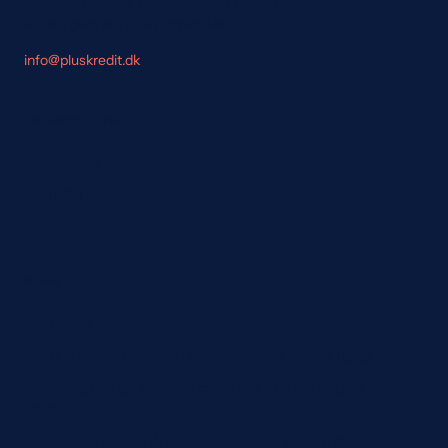
Lån med overblik. Hele markedet på din side
– uden gebyrer, uden forpligtelser.
info@pluskredit.dk
LÅNEPRODUKTER
Forbrugslån
Samlelån
Billån
Guides
Alle guides
Lån til renovering: Sådan finansierer du dit projekt rigtigt
Kviklån og hurtige lån: hvad koster det – og det billigere
alternativ
Hvor meget kan jeg låne? Sådan vurderer banken dit