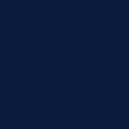
lånemaksimum
Gældssanering eller samlelån? Sådan vælger du rigtigt
GUIDES & LÅNETYPER
Lån penge
Sammenlign lån
Bedste lån
Billige lån
Hurtigt lån
OM OS
Om Pluskredit
Sådan virker det
Kontakt