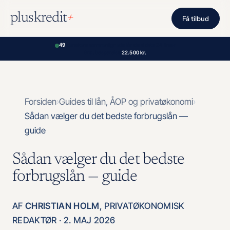
Spring
+
pluskredit
til
Få tilbud
indhold
49
danskere sammenlignede lån de sidste 24 timer
Gns. besparelse:
22.500 kr.
Forsiden
Guides til lån, ÅOP og privatøkonomi
Sådan vælger du det bedste forbrugslån —
guide
Sådan vælger du det bedste
forbrugslån — guide
AF
CHRISTIAN HOLM
, PRIVATØKONOMISK
REDAKTØR · 2. MAJ 2026